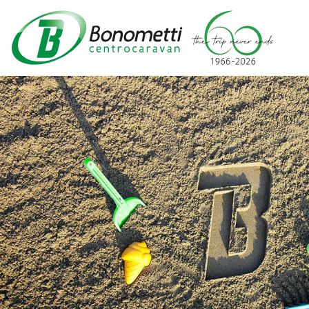
Automarket
Bonometti
Srl