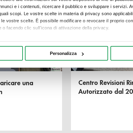
nunci e i contenuti, ricercare il pubblico e sviluppare i servizi. A
r quali scopi. Le vostre scelte in materia di privacy sono applicabi
to le vostre scelte. È possibile modificare o revocare il proprio 
 o facendo clic sull'icona di attivazione della privacy.
mo anche:
oni sulla tua posizione geografica, con un'approssimazione di qu
Personalizza
spositivo, scansionandolo attivamente alla ricerca di caratteristich
aborati i tuoi dati personali e imposta le tue preferenze nella
s
consenso in qualsiasi momento dalla Dichiarazione sui cookie.
Centro Revisioni R
aricare una
Autorizzato dal 2
n
nalizzare contenuti ed annunci, per fornire funzionalità dei socia
inoltre informazioni sul modo in cui utilizza il nostro sito con i 
icità e social media, i quali potrebbero combinarle con altre inform
lizzo dei loro servizi.