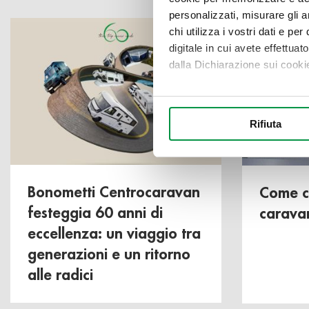
personalizzati, misurare gli an
chi utilizza i vostri dati e pe
digitale in cui avete effettua
dalla Dichiarazione sui cookie
Con il tuo consenso, vorrem
raccogliere informazi
Rifiuta
Identificare il tuo di
digitali).
Approfondisci come vengono el
modificare o ritirare il tuo 
Bonometti Centrocaravan
Come c
festeggia 60 anni di
carava
Utilizziamo i cookie per perso
eccellenza: un viaggio tra
nostro traffico. Condividiamo 
di analisi dei dati web, pubbl
generazioni e un ritorno
che hanno raccolto dal suo uti
alle radici