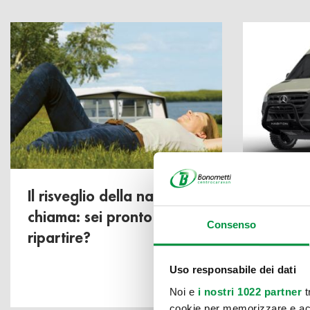
Il risveglio della natura
Bonome
chiama: sei pronto a
sul pod
Consenso
ripartire?
premiat
Perfor
Uso responsabile dei dati
Noi e
i nostri 1022 partner
t
cookie per memorizzare e acce