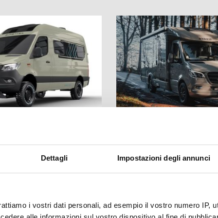
tti Centrocaravan
Arriva la Nuova 
io di Bürstner:
Hymer GT-S
Dettagli
Impostazioni degli annunci
a la "Best
"Mediterranée"
mance" 2025-2026
rattiamo i vostri dati personali, ad esempio il vostro numero IP, 
dere alle informazioni sul vostro dispositivo al fine di pubblica