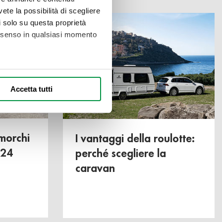
vete la possibilità di scegliere
li solo su questa proprietà
consenso in qualsiasi momento
alche metro,
Accetta tutti
e specifiche (impronte
ezione dettagli
. Puoi
imorchi
I vantaggi della roulotte:
024
perché scegliere la
l media e per analizzare il
caravan
nostri partner che si occupano
azioni che ha fornito loro o