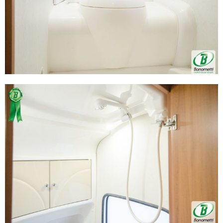
Utilizziamo i cookie per personalizzare contenuti ed
annunci, per fornire funzionalità dei social media e per
analizzare il nostro traffico. Condividiamo inoltre
informazioni sul modo in cui utilizza il nostro sito con i
nostri partner che si occupano di analisi dei dati web,
pubblicità e social media, i quali potrebbero combinarle
con altre informazioni che ha fornito loro o che hanno
raccolto dal suo utilizzo dei loro servizi.