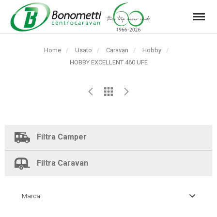
Menu
Automarket
Bonometti
Home
Usato
Caravan
Hobby
Srl
Pagina
HOBBY EXCELLENT 460 UFE
corrente:
Filtra Camper
Filtra Caravan