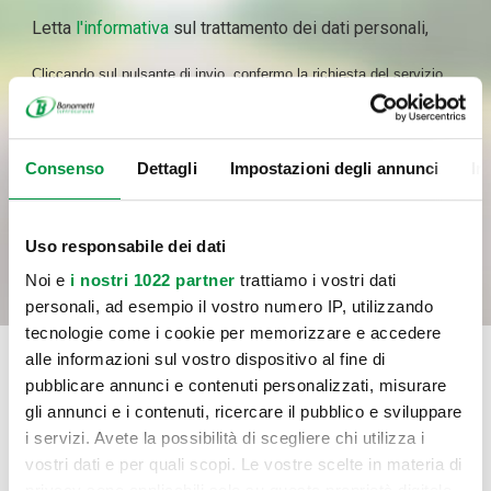
Letta
l'informativa
sul trattamento dei dati personali,
Cliccando sul pulsante di invio, confermo la richiesta del servizio
indicato al punto a) dell’informativa, il consenso al trattamento dei
dati per le finalità del servizio e con le modalità di trattamento
previste nell’informativa medesima, incluso l’eventuale trattamento
Consenso
Dettagli
Impostazioni degli annunci
In
in Paesi membri dell’UE o in Paesi extra UE.
INVIA
Uso responsabile dei dati
Noi e
i nostri 1022 partner
trattiamo i vostri dati
personali, ad esempio il vostro numero IP, utilizzando
tecnologie come i cookie per memorizzare e accedere
alle informazioni sul vostro dispositivo al fine di
pubblicare annunci e contenuti personalizzati, misurare
gli annunci e i contenuti, ricercare il pubblico e sviluppare
i servizi. Avete la possibilità di scegliere chi utilizza i
vostri dati e per quali scopi. Le vostre scelte in materia di
privacy sono applicabili solo su questa proprietà digitale