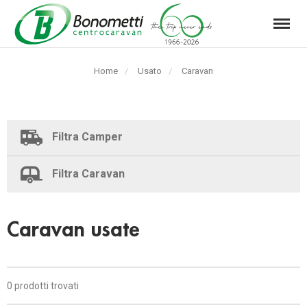
Menu
Automarket
Bonometti
Home
Usato
Pagina
Caravan
Srl
corrente:
Filtra Camper
Filtra Caravan
Caravan usate
0 prodotti trovati