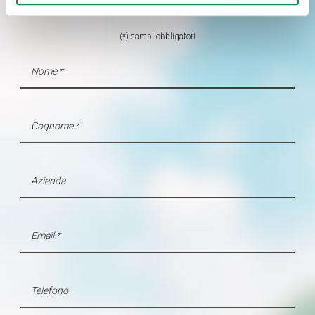
RICHIEDI INFORMAZIONI
geografica, con un'approssimazione di qualche
metro,
(*) campi obbligatori
Identificare il tuo dispositivo, scansionandolo
attivamente alla ricerca di caratteristiche specifiche
(impronte digitali).
Approfondisci come vengono elaborati i tuoi dati personali
e imposta le tue preferenze nella
sezione dettagli
. Puoi
modificare o ritirare il tuo consenso in qualsiasi momento
dalla Dichiarazione sui cookie.
Utilizziamo i cookie per personalizzare contenuti ed
annunci, per fornire funzionalità dei social media e per
analizzare il nostro traffico. Condividiamo inoltre
informazioni sul modo in cui utilizza il nostro sito con i
nostri partner che si occupano di analisi dei dati web,
pubblicità e social media, i quali potrebbero combinarle
con altre informazioni che ha fornito loro o che hanno
raccolto dal suo utilizzo dei loro servizi.