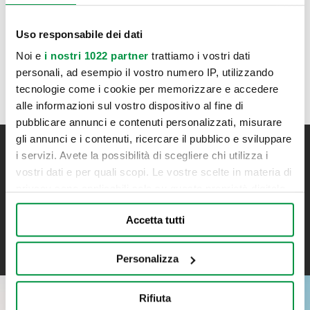
differimento della prima rata genera interessi. Offerta
valida fino al 31/03/2025. Salvo approvazione Agos
Uso responsabile dei dati
Ducato S.p.A. La rete dei concessionari Assocamp
opera quale intermediario del credito NON in esclusiva.
Noi e
i nostri 1022 partner
trattiamo i vostri dati
personali, ad esempio il vostro numero IP, utilizzando
tecnologie come i cookie per memorizzare e accedere
alle informazioni sul vostro dispositivo al fine di
pubblicare annunci e contenuti personalizzati, misurare
gli annunci e i contenuti, ricercare il pubblico e sviluppare
i servizi. Avete la possibilità di scegliere chi utilizza i
Iscriviti alla newsletter
vostri dati e per quali scopi. Le vostre scelte in materia di
Resta aggiornato su tutte le novità Bonometti
privacy sono applicabili solo su questa proprietà digitale
in cui avete effettuato le vostre scelte. È possibile
Accetta tutti
modificare o revocare il proprio consenso in qualsiasi
ISCRIVITI
momento dalla Dichiarazione sui cookie o facendo clic
sull'icona di attivazione della privacy.
Personalizza
Con il tuo consenso, vorremmo anche:
Rifiuta
raccogliere informazioni sulla tua posizione