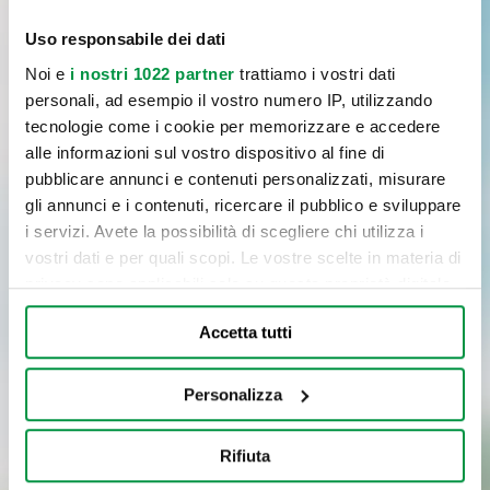
(*) campi obbligatori
Uso responsabile dei dati
Noi e
i nostri 1022 partner
trattiamo i vostri dati
personali, ad esempio il vostro numero IP, utilizzando
tecnologie come i cookie per memorizzare e accedere
alle informazioni sul vostro dispositivo al fine di
pubblicare annunci e contenuti personalizzati, misurare
gli annunci e i contenuti, ricercare il pubblico e sviluppare
i servizi. Avete la possibilità di scegliere chi utilizza i
vostri dati e per quali scopi. Le vostre scelte in materia di
privacy sono applicabili solo su questa proprietà digitale
in cui avete effettuato le vostre scelte. È possibile
Accetta tutti
modificare o revocare il proprio consenso in qualsiasi
momento dalla Dichiarazione sui cookie o facendo clic
sull'icona di attivazione della privacy.
Personalizza
Con il tuo consenso, vorremmo anche:
Rifiuta
raccogliere informazioni sulla tua posizione