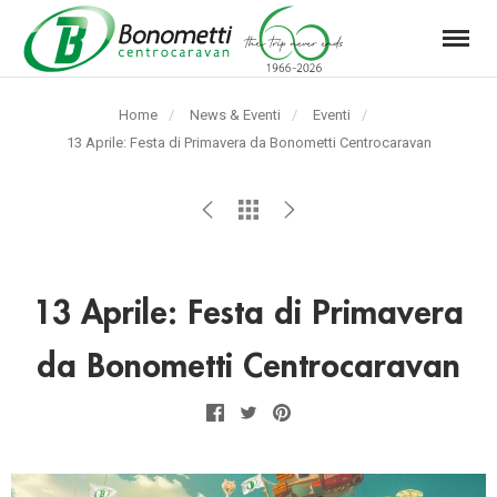
Menu
Automarket
Bonometti
Home
News & Eventi
Eventi
Srl
Pagina
13 Aprile: Festa di Primavera da Bonometti Centrocaravan
corrente:
13 Aprile: Festa di Primavera
da Bonometti Centrocaravan
Facebook
Twitter
Pinterest