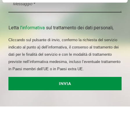
geografica, con un'approssimazione di qualche
metro,
Identificare il tuo dispositivo, scansionandolo
attivamente alla ricerca di caratteristiche specifiche
Letta
l'informativa
sul trattamento dei dati personali,
(impronte digitali).
Approfondisci come vengono elaborati i tuoi dati personali
Cliccando sul pulsante di invio, confermo la richiesta del servizio
e imposta le tue preferenze nella
sezione dettagli
. Puoi
indicato al punto a) dell’informativa, il consenso al trattamento dei
modificare o ritirare il tuo consenso in qualsiasi momento
dati per le finalità del servizio e con le modalità di trattamento
dalla Dichiarazione sui cookie.
previste nell’informativa medesima, incluso l’eventuale trattamento
in Paesi membri dell’UE o in Paesi extra UE.
Utilizziamo i cookie per personalizzare contenuti ed
annunci, per fornire funzionalità dei social media e per
INVIA
analizzare il nostro traffico. Condividiamo inoltre
informazioni sul modo in cui utilizza il nostro sito con i
nostri partner che si occupano di analisi dei dati web,
pubblicità e social media, i quali potrebbero combinarle
con altre informazioni che ha fornito loro o che hanno
raccolto dal suo utilizzo dei loro servizi.