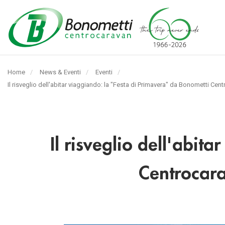
Automarket
Bonometti
Home
News & Eventi
Eventi
Srl
Pagina
Il risveglio dell'abitar viaggiando: la "Festa di Primavera" da Bonometti Ce
corrente:
Il risveglio dell'abit
Centrocara