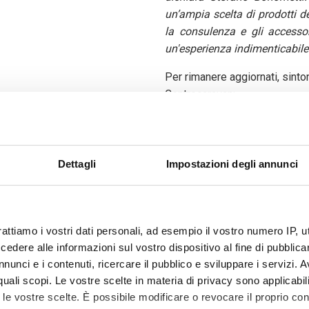
un’ampia scelta di prodotti d
la consulenza e gli accesso
un'esperienza indimenticabile
Per rimanere aggiornati, sinto
Centrocaravan:
youtube.com/user/Automarke
instagram.com/bonometti_cen
Dettagli
Impostazioni degli annunci
facebook.com/bonometticent
tiktok.com/@bonometti_cara
rattiamo i vostri dati personali, ad esempio il vostro numero IP, 
dere alle informazioni sul vostro dispositivo al fine di pubblica
nunci e i contenuti, ricercare il pubblico e sviluppare i servizi. A
r quali scopi. Le vostre scelte in materia di privacy sono applicabi
to le vostre scelte. È possibile modificare o revocare il proprio 