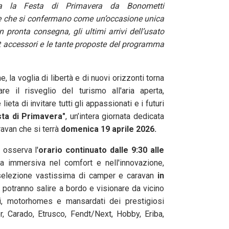
 la Festa di Primavera da Bonometti
te che si confermano come un’occasione unica
n pronta consegna, gli ultimi arrivi dell’usato
et accessori e le tante proposte del programma
e, la voglia di libertà e di nuovi orizzonti torna
re il risveglio del turismo all'aria aperta,
 lieta di invitare tutti gli appassionati e i futuri
sta di Primavera"
, un’intera giornata dedicata
avan che si terrà
domenica 19 aprile 2026.
 osserva l'
orario continuato dalle 9:30 alle
za immersiva nel comfort e nell'innovazione,
selezione vastissima di camper e caravan
in
ori potranno salire a bordo e visionare da vicino
li, motorhomes e mansardati dei prestigiosi
r, Carado, Etrusco, Fendt/Next, Hobby, Eriba,