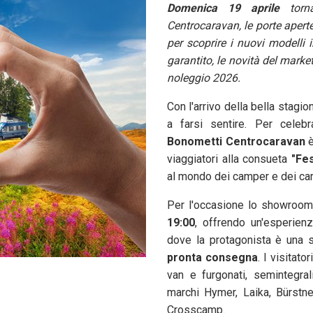
Domenica 19 aprile
torna
Centrocaravan, le porte aper
per scoprire i nuovi modelli i
garantito, le novità del mark
noleggio 2026.
Con l'arrivo della bella stagion
a farsi sentire. Per celebra
Bonometti Centrocaravan
è
viaggiatori alla consueta
"Fe
al mondo dei camper e dei car
Per l'occasione lo showroom
19:00
, offrendo un'esperien
dove la protagonista è una 
pronta consegna
. I visitat
van e furgonati, semintegra
marchi Hymer, Laika, Bürstne
Crosscamp.