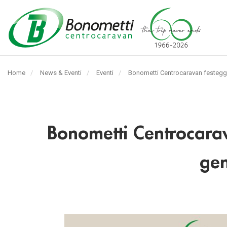
Automarket
Bonometti
Home
News & Eventi
Eventi
Pagina
Bonometti Centrocaravan festeggia 
Srl
corrente:
Bonometti Centrocarav
gen