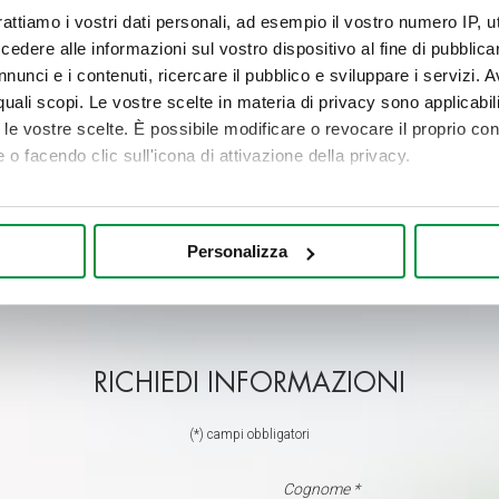
rattiamo i vostri dati personali, ad esempio il vostro numero IP, 
dere alle informazioni sul vostro dispositivo al fine di pubblica
nunci e i contenuti, ricercare il pubblico e sviluppare i servizi. A
r quali scopi. Le vostre scelte in materia di privacy sono applicabi
to le vostre scelte. È possibile modificare o revocare il proprio 
 o facendo clic sull'icona di attivazione della privacy.
er
mo anche:
onometti
oni sulla tua posizione geografica, con un'approssimazione di qu
Personalizza
spositivo, scansionandolo attivamente alla ricerca di caratteristich
aborati i tuoi dati personali e imposta le tue preferenze nella
s
consenso in qualsiasi momento dalla Dichiarazione sui cookie.
RICHIEDI INFORMAZIONI
nalizzare contenuti ed annunci, per fornire funzionalità dei socia
inoltre informazioni sul modo in cui utilizza il nostro sito con i 
(*) campi obbligatori
icità e social media, i quali potrebbero combinarle con altre inform
lizzo dei loro servizi.