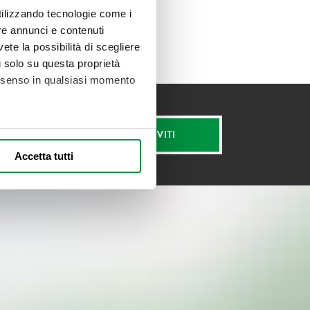
utilizzando tecnologie come i
re annunci e contenuti
vete la possibilità di scegliere
li solo su questa proprietà
consenso in qualsiasi momento
ISCRIVITI
alche metro,
Accetta tutti
e specifiche (impronte
ezione dettagli
. Puoi
l media e per analizzare il
nostri partner che si occupano
azioni che ha fornito loro o