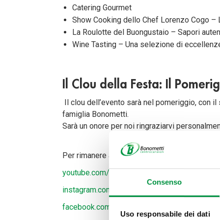
Catering Gourmet
Show Cooking dello Chef Lorenzo Cogo – L'e
La Roulotte del Buongustaio – Sapori autenti
Wine Tasting – Una selezione di eccellenze 
Il Clou della Festa: Il Pomeri
Il clou dell’evento sarà nel pomeriggio, con il
famiglia Bonometti.
Sarà un onore per noi ringraziarvi personalme
Per rimanere aggiornati, sintonizzatevi sui ca
youtube.com/user/Automarketbonometti
Consenso
instagram.com/bonometti_centrocaravan
facebook.com/bonometticentrocaravan
Uso responsabile dei dati