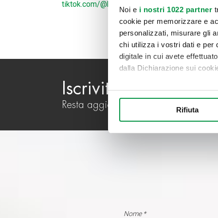
tiktok.com/@bonometti_caravan
Noi e
i nostri 1022 partner
t
cookie per memorizzare e acce
personalizzati, misurare gli an
chi utilizza i vostri dati e pe
digitale in cui avete effettua
dalla Dichiarazione sui cookie
Iscriviti alla newslett
Con il tuo consenso, vorrem
Resta aggiornato su tutte le novità B
raccogliere informazi
Rifiuta
Identificare il tuo di
digitali).
Approfondisci come vengono el
modificare o ritirare il tuo 
Utilizziamo i cookie per perso
nostro traffico. Condividiamo 
di analisi dei dati web, pubbl
che hanno raccolto dal suo uti