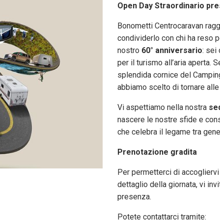
Open Day Straordinario pres
Bonometti Centrocaravan ragg
condividerlo con chi ha reso p
nostro
60° anniversario
: sei
per il turismo all’aria aperta.
splendida cornice del Campin
abbiamo scelto di tornare alle 
Vi aspettiamo nella nostra
sed
nascere le nostre sfide e cons
che celebra il legame tra gener
Prenotazione gradita
Per permetterci di accogliervi
dettaglio della giornata, vi i
presenza.
Potete contattarci tramite: