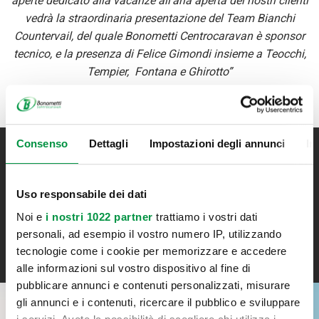
aperte dedicato alla vacanze all'aria aperta dei nostri clienti
vedrà la straordinaria presentazione del Team Bianchi
Countervail, del quale Bonometti Centrocaravan è sponsor
tecnico, e la presenza di Felice Gimondi insieme a Teocchi,
Tempier, Fontana e Ghirotto”
Consenso
Dettagli
Impostazioni degli annunci
In
Iscriviti alla newsletter
Resta aggiornato su tutte le novità Bonometti
Uso responsabile dei dati
Noi e
i nostri 1022 partner
trattiamo i vostri dati
personali, ad esempio il vostro numero IP, utilizzando
ISCRIVITI
tecnologie come i cookie per memorizzare e accedere
alle informazioni sul vostro dispositivo al fine di
pubblicare annunci e contenuti personalizzati, misurare
gli annunci e i contenuti, ricercare il pubblico e sviluppare