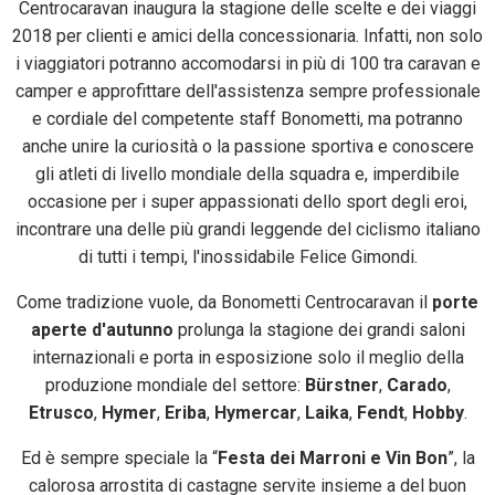
Centrocaravan inaugura la stagione delle scelte e dei viaggi
2018 per clienti e amici della concessionaria. Infatti, non solo
i viaggiatori potranno accomodarsi in più di 100 tra caravan e
camper e approfittare dell'assistenza sempre professionale
e cordiale del competente staff Bonometti, ma potranno
anche unire la curiosità o la passione sportiva e conoscere
gli atleti di livello mondiale della squadra e, imperdibile
occasione per i super appassionati dello sport degli eroi,
incontrare una delle più grandi leggende del ciclismo italiano
di tutti i tempi, l'inossidabile Felice Gimondi.
Come tradizione vuole, da Bonometti Centrocaravan il
porte
aperte d'autunno
prolunga la stagione dei grandi saloni
internazionali e porta in esposizione solo il meglio della
produzione mondiale del settore:
Bürstner
,
Carado
,
Etrusco
,
Hymer
,
Eriba
,
Hymercar
,
Laika
,
Fendt
,
Hobby
.
Ed è sempre speciale la “
Festa dei Marroni e Vin Bon
”, la
calorosa arrostita di castagne servite insieme a del buon