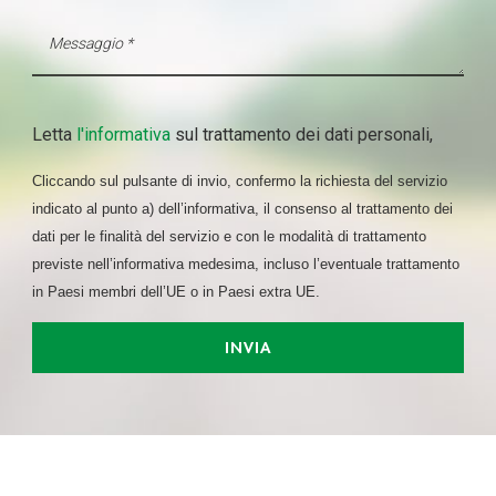
Utilizziamo i cookie per personalizzare contenuti ed
annunci, per fornire funzionalità dei social media e per
analizzare il nostro traffico. Condividiamo inoltre
informazioni sul modo in cui utilizza il nostro sito con i
Letta
l'informativa
sul trattamento dei dati personali,
nostri partner che si occupano di analisi dei dati web,
pubblicità e social media, i quali potrebbero combinarle
Cliccando sul pulsante di invio, confermo la richiesta del servizio
con altre informazioni che ha fornito loro o che hanno
indicato al punto a) dell’informativa, il consenso al trattamento dei
raccolto dal suo utilizzo dei loro servizi.
dati per le finalità del servizio e con le modalità di trattamento
previste nell’informativa medesima, incluso l’eventuale trattamento
in Paesi membri dell’UE o in Paesi extra UE.
INVIA