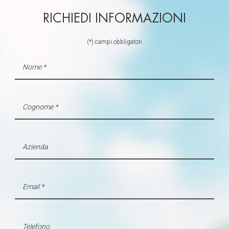
dalla Dichiarazione sui cookie.
RICHIEDI INFORMAZIONI
Utilizziamo i cookie per personalizzare contenuti ed
annunci, per fornire funzionalità dei social media e per
(*) campi obbligatori
analizzare il nostro traffico. Condividiamo inoltre
informazioni sul modo in cui utilizza il nostro sito con i
nostri partner che si occupano di analisi dei dati web,
pubblicità e social media, i quali potrebbero combinarle
con altre informazioni che ha fornito loro o che hanno
raccolto dal suo utilizzo dei loro servizi.