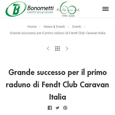
Menu
Automarket
Bonometti
Home
News & Eventi
Eventi
Srl
Pagina
Grande successo per il primo raduno di Fendt Club Caravan Italia
corrente:
Grande successo per il primo
raduno di Fendt Club Caravan
Italia
Facebook
Twitter
Pinterest