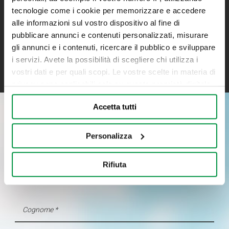
Iscriviti alla newsletter
tecnologie come i cookie per memorizzare e accedere
alle informazioni sul vostro dispositivo al fine di
Resta aggiornato su tutte le novità Bonometti
pubblicare annunci e contenuti personalizzati, misurare
gli annunci e i contenuti, ricercare il pubblico e sviluppare
ISCRIVITI
i servizi. Avete la possibilità di scegliere chi utilizza i
vostri dati e per quali scopi. Le vostre scelte in materia di
privacy sono applicabili solo su questa proprietà digitale
in cui avete effettuato le vostre scelte. È possibile
Accetta tutti
modificare o revocare il proprio consenso in qualsiasi
RICHIEDI INFORMAZIONI
momento dalla Dichiarazione sui cookie o facendo clic
sull'icona di attivazione della privacy.
Personalizza
(*) campi obbligatori
Con il tuo consenso, vorremmo anche:
Rifiuta
raccogliere informazioni sulla tua posizione
geografica, con un'approssimazione di qualche
metro,
Identificare il tuo dispositivo, scansionandolo
attivamente alla ricerca di caratteristiche specifiche