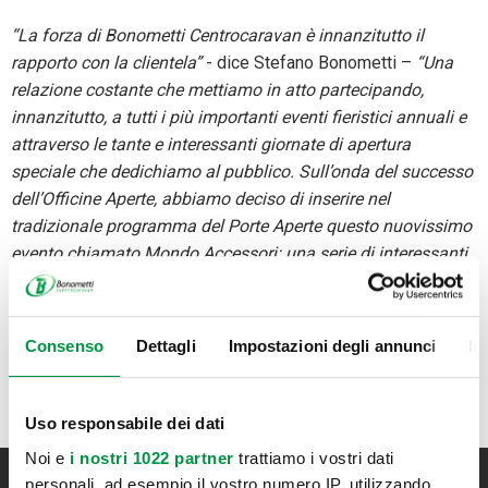
“La forza di Bonometti Centrocaravan è innanzitutto il
rapporto con la clientela”
- dice Stefano Bonometti –
“Una
relazione costante che mettiamo in atto partecipando,
innanzitutto, a tutti i più importanti eventi fieristici annuali e
attraverso le tante e interessanti giornate di apertura
speciale che dedichiamo al pubblico. Sull’onda del successo
dell’Officine Aperte, abbiamo deciso di inserire nel
tradizionale programma del Porte Aperte questo nuovissimo
evento chiamato Mondo Accessori: una serie di interessanti
incontri tecnici rivolti a camperisti, caravanisti e agli
appassionati di vacanze outdoor in ogni forma, offerti da
alcune tra le più autorevoli aziende produttrici di accessori
Consenso
Dettagli
Impostazioni degli annunci
In
da campeggio del settore”
Uso responsabile dei dati
Noi e
i nostri 1022 partner
trattiamo i vostri dati
personali, ad esempio il vostro numero IP, utilizzando