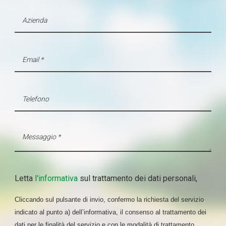
(impronte digitali).
Approfondisci come vengono elaborati i tuoi dati personali
e imposta le tue preferenze nella
sezione dettagli
. Puoi
modificare o ritirare il tuo consenso in qualsiasi momento
dalla Dichiarazione sui cookie.
Utilizziamo i cookie per personalizzare contenuti ed
annunci, per fornire funzionalità dei social media e per
analizzare il nostro traffico. Condividiamo inoltre
informazioni sul modo in cui utilizza il nostro sito con i
nostri partner che si occupano di analisi dei dati web,
pubblicità e social media, i quali potrebbero combinarle
con altre informazioni che ha fornito loro o che hanno
raccolto dal suo utilizzo dei loro servizi.
Letta
l'informativa
sul trattamento dei dati personali,
Cliccando sul pulsante di invio, confermo la richiesta del servizio
indicato al punto a) dell’informativa, il consenso al trattamento dei
dati per le finalità del servizio e con le modalità di trattamento