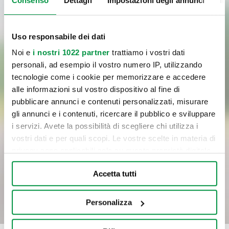
Consenso
Dettagli
Impostazioni degli annunci
In
Uso responsabile dei dati
Noi e
i nostri 1022 partner
trattiamo i vostri dati
personali, ad esempio il vostro numero IP, utilizzando
tecnologie come i cookie per memorizzare e accedere
Letta
l'informativa
sul trattamento dei dati personali,
alle informazioni sul vostro dispositivo al fine di
pubblicare annunci e contenuti personalizzati, misurare
Cliccando sul pulsante di invio, confermo la richiesta del servizio
gli annunci e i contenuti, ricercare il pubblico e sviluppare
indicato al punto a) dell’informativa, il consenso al trattamento dei
i servizi. Avete la possibilità di scegliere chi utilizza i
dati per le finalità del servizio e con le modalità di trattamento
vostri dati e per quali scopi. Le vostre scelte in materia di
previste nell’informativa medesima, incluso l’eventuale trattamento
privacy sono applicabili solo su questa proprietà digitale
in Paesi membri dell’UE o in Paesi extra UE.
in cui avete effettuato le vostre scelte. È possibile
Accetta tutti
modificare o revocare il proprio consenso in qualsiasi
INVIA
momento dalla Dichiarazione sui cookie o facendo clic
sull'icona di attivazione della privacy.
Personalizza
Con il tuo consenso, vorremmo anche: