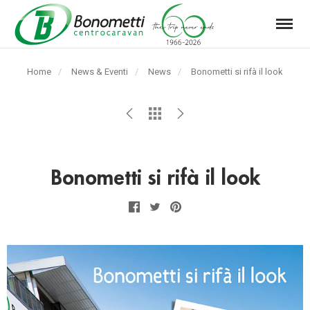
Menu
Automarket
Bonometti
Home
News & Eventi
News
Pagina
Bonometti si rifà il look
Srl
corrente:
Bonometti si rifà il look
Facebook
Twitter
Pinterest