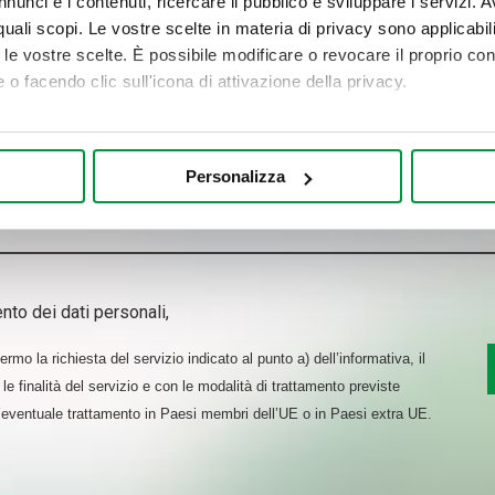
nunci e i contenuti, ricercare il pubblico e sviluppare i servizi. A
r quali scopi. Le vostre scelte in materia di privacy sono applicabi
to le vostre scelte. È possibile modificare o revocare il proprio 
 o facendo clic sull'icona di attivazione della privacy.
mo anche:
oni sulla tua posizione geografica, con un'approssimazione di qu
Personalizza
spositivo, scansionandolo attivamente alla ricerca di caratteristich
aborati i tuoi dati personali e imposta le tue preferenze nella
s
consenso in qualsiasi momento dalla Dichiarazione sui cookie.
nto dei dati personali,
nalizzare contenuti ed annunci, per fornire funzionalità dei socia
inoltre informazioni sul modo in cui utilizza il nostro sito con i 
rmo la richiesta del servizio indicato al punto a) dell’informativa, il
icità e social media, i quali potrebbero combinarle con altre inform
le finalità del servizio e con le modalità di trattamento previste
lizzo dei loro servizi.
l’eventuale trattamento in Paesi membri dell’UE o in Paesi extra UE.