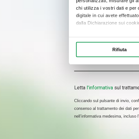
personalizzati, misurare gli an
chi utilizza i vostri dati e pe
digitale in cui avete effettua
dalla Dichiarazione sui cookie
Con il tuo consenso, vorrem
raccogliere informazi
Rifiuta
Identificare il tuo di
digitali).
Approfondisci come vengono el
modificare o ritirare il tuo 
Letta
l'informativa
sul trattame
Utilizziamo i cookie per perso
nostro traffico. Condividiamo 
Cliccando sul pulsante di invio, confe
di analisi dei dati web, pubbl
consenso al trattamento dei dati per 
che hanno raccolto dal suo uti
nell’informativa medesima, incluso 