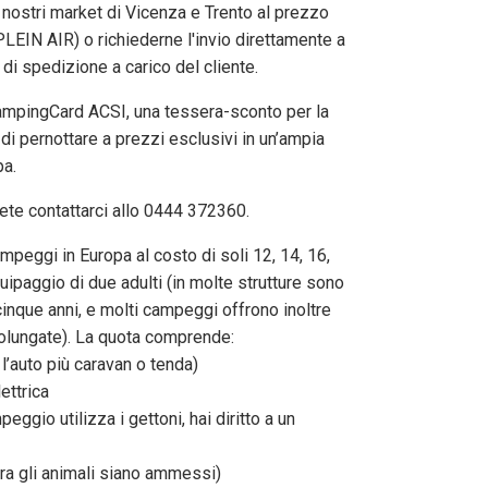
 nostri market di Vicenza e Trento al prezzo
 PLEIN AIR) o richiederne l'invio direttamente a
di spedizione a carico del cliente.
 CampingCard ACSI, una tessera-sconto per la
i pernottare a prezzi esclusivi in un’ampia
pa.
ete contattarci allo 0444 372360.
mpeggi in Europa al costo di soli 12, 14, 16,
uipaggio di due adulti (in molte strutture sono
 cinque anni, e molti campeggi offrono inoltre
olungate). La quota comprende:
 l’auto più caravan o tenda)
ettrica
eggio utilizza i gettoni, hai diritto a un
ora gli animali siano ammessi)