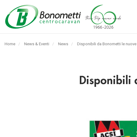
Automarket
Bonometti
Home
News & Eventi
News
Pagina
Disponibili da Bonometti le nuov
Srl
corrente:
Disponibili