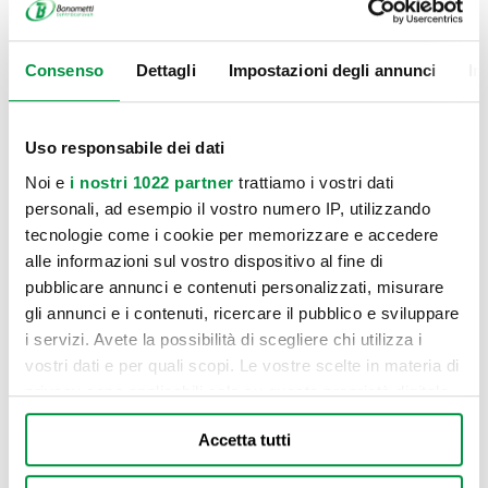
Consenso
Dettagli
Impostazioni degli annunci
In
Uso responsabile dei dati
Noi e
i nostri 1022 partner
trattiamo i vostri dati
personali, ad esempio il vostro numero IP, utilizzando
tecnologie come i cookie per memorizzare e accedere
alle informazioni sul vostro dispositivo al fine di
pubblicare annunci e contenuti personalizzati, misurare
gli annunci e i contenuti, ricercare il pubblico e sviluppare
i servizi. Avete la possibilità di scegliere chi utilizza i
vostri dati e per quali scopi. Le vostre scelte in materia di
privacy sono applicabili solo su questa proprietà digitale
in cui avete effettuato le vostre scelte. È possibile
Accetta tutti
modificare o revocare il proprio consenso in qualsiasi
momento dalla Dichiarazione sui cookie o facendo clic