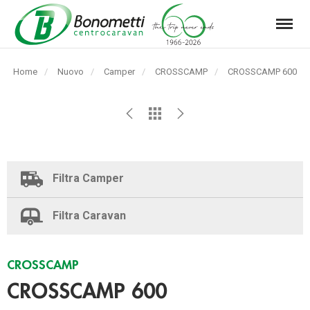
Menu
Automarket
Bonometti
Home
Nuovo
Camper
CROSSCAMP
Pagina
CROSSCAMP 600
Srl
corrente:
Filtra Camper
Filtra Caravan
CROSSCAMP
CROSSCAMP 600