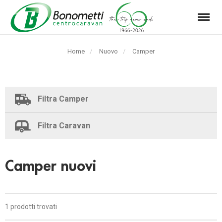
Menu
Automarket
Bonometti
Home
Nuovo
Pagina
Camper
Srl
corrente:
Filtra Camper
Filtra Caravan
Camper nuovi
1 prodotti trovati