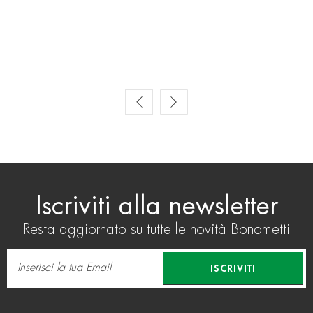
Prev
Next
Iscriviti alla newsletter
Resta aggiornato su tutte le novità Bonometti
ISCRIVITI