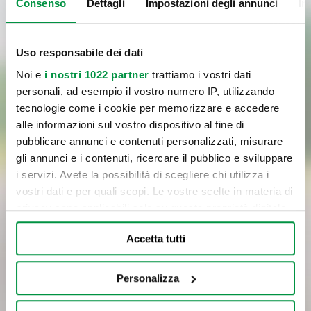
Consenso
Dettagli
Impostazioni degli annunci
In
Uso responsabile dei dati
Noi e
i nostri 1022 partner
trattiamo i vostri dati
personali, ad esempio il vostro numero IP, utilizzando
tecnologie come i cookie per memorizzare e accedere
Letta
l'informativa
sul trattamento dei dati personali,
alle informazioni sul vostro dispositivo al fine di
pubblicare annunci e contenuti personalizzati, misurare
Cliccando sul pulsante di invio, confermo la richiesta del servizio
gli annunci e i contenuti, ricercare il pubblico e sviluppare
indicato al punto a) dell’informativa, il consenso al trattamento dei
i servizi. Avete la possibilità di scegliere chi utilizza i
dati per le finalità del servizio e con le modalità di trattamento
vostri dati e per quali scopi. Le vostre scelte in materia di
previste nell’informativa medesima, incluso l’eventuale trattamento
privacy sono applicabili solo su questa proprietà digitale
in Paesi membri dell’UE o in Paesi extra UE.
in cui avete effettuato le vostre scelte. È possibile
Accetta tutti
modificare o revocare il proprio consenso in qualsiasi
INVIA
momento dalla Dichiarazione sui cookie o facendo clic
sull'icona di attivazione della privacy.
Personalizza
Con il tuo consenso, vorremmo anche: