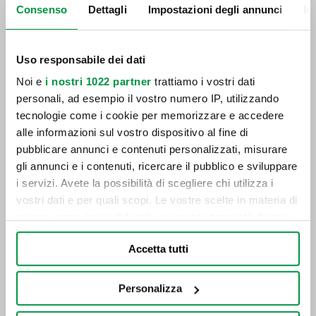
Consenso
Dettagli
Impostazioni degli annunci
In
Uso responsabile dei dati
Come caricare una caravan
Noi e
i nostri 1022 partner
trattiamo i vostri dati
personali, ad esempio il vostro numero IP, utilizzando
tecnologie come i cookie per memorizzare e accedere
alle informazioni sul vostro dispositivo al fine di
pubblicare annunci e contenuti personalizzati, misurare
gli annunci e i contenuti, ricercare il pubblico e sviluppare
i servizi. Avete la possibilità di scegliere chi utilizza i
vostri dati e per quali scopi. Le vostre scelte in materia di
privacy sono applicabili solo su questa proprietà digitale
in cui avete effettuato le vostre scelte. È possibile
Accetta tutti
modificare o revocare il proprio consenso in qualsiasi
momento dalla Dichiarazione sui cookie o facendo clic
sull'icona di attivazione della privacy.
Personalizza