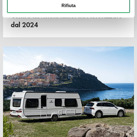
Con il tuo consenso, vorremmo anche:
Rifiuta
raccogliere informazioni sulla tua posizione
Centro Revisioni Rimorchi Autorizzato
geografica, con un'approssimazione di qualche
metro,
dal 2024
Identificare il tuo dispositivo, scansionandolo
attivamente alla ricerca di caratteristiche specifiche
(impronte digitali).
Approfondisci come vengono elaborati i tuoi dati personali
e imposta le tue preferenze nella
sezione dettagli
. Puoi
modificare o ritirare il tuo consenso in qualsiasi momento
dalla Dichiarazione sui cookie.
Utilizziamo i cookie per personalizzare contenuti ed
annunci, per fornire funzionalità dei social media e per
analizzare il nostro traffico. Condividiamo inoltre
informazioni sul modo in cui utilizza il nostro sito con i
nostri partner che si occupano di analisi dei dati web,
pubblicità e social media, i quali potrebbero combinarle
con altre informazioni che ha fornito loro o che hanno