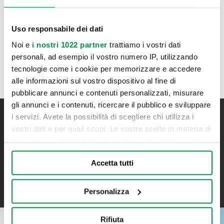
Dal 24/12 al 02/01 compreso l’OFFICINA resterà CHIUSA.
Martedì 20/12 e mercoledì 21/12 il market resterà
Uso responsabile dei dati
chiuso per inventario.
Noi e
i nostri 1022 partner
trattiamo i vostri dati
personali, ad esempio il vostro numero IP, utilizzando
tecnologie come i cookie per memorizzare e accedere
alle informazioni sul vostro dispositivo al fine di
pubblicare annunci e contenuti personalizzati, misurare
gli annunci e i contenuti, ricercare il pubblico e sviluppare
i servizi. Avete la possibilità di scegliere chi utilizza i
Iscriviti alla newsletter
vostri dati e per quali scopi. Le vostre scelte in materia di
privacy sono applicabili solo su questa proprietà digitale
Resta aggiornato su tutte le novità Bonometti
in cui avete effettuato le vostre scelte. È possibile
Accetta tutti
modificare o revocare il proprio consenso in qualsiasi
ISCRIVITI
momento dalla Dichiarazione sui cookie o facendo clic
sull'icona di attivazione della privacy.
Personalizza
Con il tuo consenso, vorremmo anche:
Rifiuta