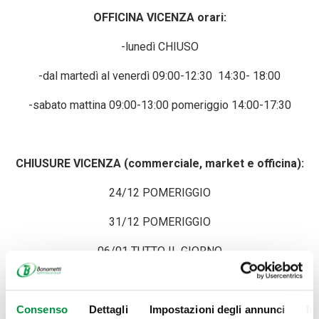
OFFICINA VICENZA orari:
-lunedì CHIUSO
-dal martedì al venerdì 09:00-12:30 14:30- 18:00
-sabato mattina 09:00-13:00 pomeriggio 14:00-17:30
CHIUSURE VICENZA (commerciale, market e officina):
24/12 POMERIGGIO
31/12 POMERIGGIO
06/01 TUTTO IL GIORNO
07/01 SOLO OFFICINA TUTTO IL GIORNO, IL COMMERCIALE
E MARKET SONO APERTI.
Consenso
Dettagli
Impostazioni degli annunci
In