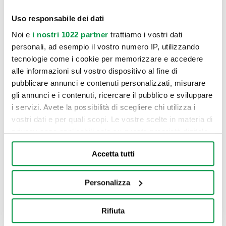
Uso responsabile dei dati
Noi e
i nostri 1022 partner
trattiamo i vostri dati
personali, ad esempio il vostro numero IP, utilizzando
tecnologie come i cookie per memorizzare e accedere
alle informazioni sul vostro dispositivo al fine di
pubblicare annunci e contenuti personalizzati, misurare
gli annunci e i contenuti, ricercare il pubblico e sviluppare
i servizi. Avete la possibilità di scegliere chi utilizza i
vostri dati e per quali scopi. Le vostre scelte in materia di
privacy sono applicabili solo su questa proprietà digitale
in cui avete effettuato le vostre scelte. È possibile
Accetta tutti
modificare o revocare il proprio consenso in qualsiasi
momento dalla Dichiarazione sui cookie o facendo clic
sull'icona di attivazione della privacy.
Personalizza
Con il tuo consenso, vorremmo anche:
Rifiuta
raccogliere informazioni sulla tua posizione