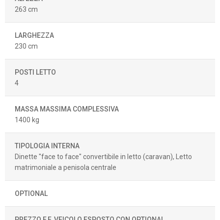
263 cm
LARGHEZZA
230 cm
POSTI LETTO
4
MASSA MASSIMA COMPLESSIVA
1400 kg
TIPOLOGIA INTERNA
Dinette "face to face" convertibile in letto (caravan), Letto
matrimoniale a penisola centrale
OPTIONAL
PREZZO F.F. VEICOLO ESPOSTO CON OPTIONAL