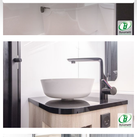
geografica, con un'approssimazione di qualche
metro,
Identificare il tuo dispositivo, scansionandolo
attivamente alla ricerca di caratteristiche specifiche
(impronte digitali).
Approfondisci come vengono elaborati i tuoi dati personali
e imposta le tue preferenze nella
sezione dettagli
. Puoi
modificare o ritirare il tuo consenso in qualsiasi momento
dalla Dichiarazione sui cookie.
Utilizziamo i cookie per personalizzare contenuti ed
annunci, per fornire funzionalità dei social media e per
analizzare il nostro traffico. Condividiamo inoltre
informazioni sul modo in cui utilizza il nostro sito con i
nostri partner che si occupano di analisi dei dati web,
pubblicità e social media, i quali potrebbero combinarle
con altre informazioni che ha fornito loro o che hanno
raccolto dal suo utilizzo dei loro servizi.