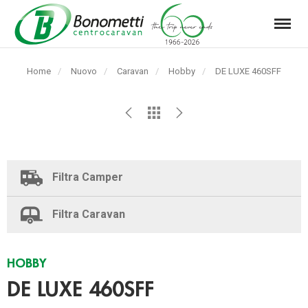
Menu
Automarket
Bonometti
Home
Nuovo
Caravan
Hobby
Pagina
DE LUXE 460SFF
Srl
corrente:
Filtra Camper
Filtra Caravan
HOBBY
DE LUXE 460SFF